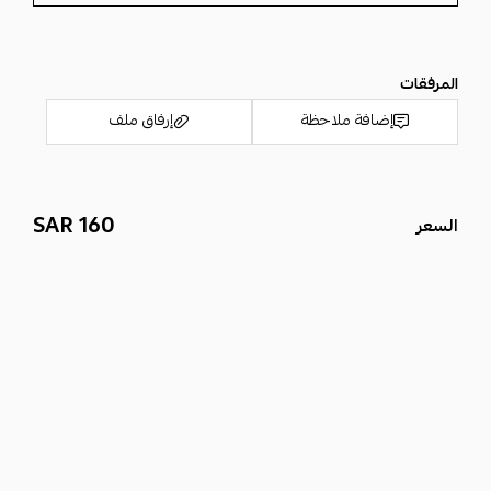
المرفقات
إضافة ملاحظة
إرفاق ملف
160 SAR
السعر
اسحب و افلت الملف هنا
استعراض