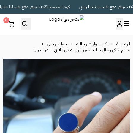
كود الخصم n22 متوفر دفع اقساط تمارا وتابي
0
متجر مون
الرئيسية
اكسسوارات رجاليه
خواتم رجالي
خاتم ملكي رجالي سادة حجر أزرق شكل دائري _متجر مون