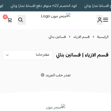
كود الخصم n22 متوفر دفع اقساط تمارا وتابي
كود الخصم
0
متجر مون
الرئيسية
قسم الازياء
فساتين بناتي
قسم الازياء | فساتين بناتي
تعذر جلب المزيد 😢