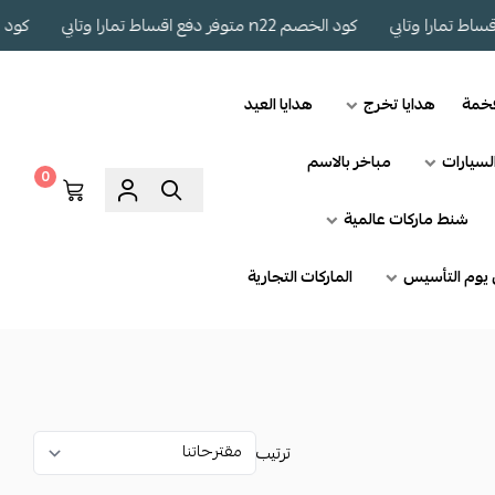
كود الخصم n22 متوفر دفع اقساط تمارا وتابي
كود الخصم n22 متوفر 
فخمة
هدايا تخرج
هدايا العيد
لسيارات
مباخر بالاسم
0
شنط ماركات عالمية
يوم التأسيس
الماركات التجارية
ترتيب