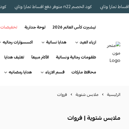
كود الخصم n22 متوفر دفع اقساط تمارا وتابي
كود الخصم n22 متو
تيشيرت كأس العالم 2026
لوحة جدارية
تخفيضات
ازياء العيد
هدايا نسائية
اكسسوارات رجاليه
طقومات رجالية ونسائية
الأكثر مبيعآ
تغليف هدايا
محافظ ماركات
قسم الازياء
هدايا رمضانيه
الرئيسية
ملابس شتوية
فروات
ملابس شتوية | فروات