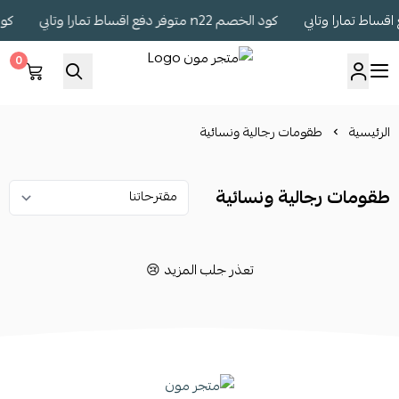
كود الخصم n22 متوفر دفع اقساط تمارا وتابي
كود الخصم 
0
متجر مون
الرئيسية
طقومات رجالية ونسائية
طقومات رجالية ونسائية
تعذر جلب المزيد 😢