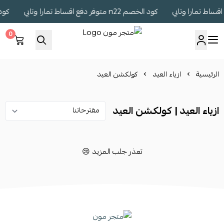
كود الخصم n22 متوفر دفع اقساط تمارا وتابي
كود الخصم 22
0
متجر مون
الرئيسية
ازياء العيد
كولكشن العيد
ازياء العيد | كولكشن العيد
تعذر جلب المزيد 😢