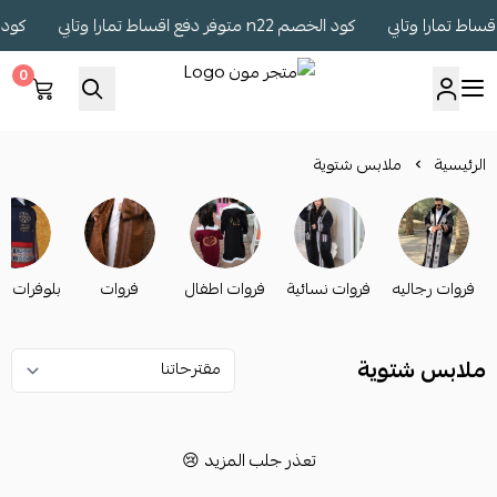
كود الخصم n22 متوفر دفع اقساط تمارا وتابي
كود الخصم n22 مت
0
متجر مون
الرئيسية
ملابس شتوية
فروات رجاليه
فروات نسائية
فروات اطفال
فروات
بلوفرات ش
ملابس شتوية
تعذر جلب المزيد 😢