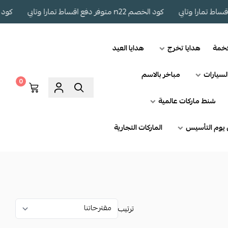
كود الخصم n22 متوفر دفع اقساط تمارا وتابي
كود الخصم n22 متوفر
فخمة
هدايا تخرج
هدايا العيد
لسيارات
مباخر بالاسم
0
شنط ماركات عالمية
يوم التأسيس
الماركات التجارية
ترتيب