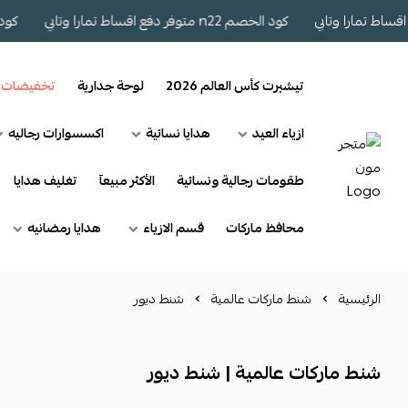
كود الخصم n22 متوفر دفع اقساط تمارا وتابي
كود الخصم n22 مت
تيشيرت كأس العالم 2026
لوحة جدارية
تخفيضات
ازياء العيد
هدايا نسائية
اكسسوارات رجاليه
طقومات رجالية ونسائية
الأكثر مبيعآ
تغليف هدايا
محافظ ماركات
قسم الازياء
هدايا رمضانيه
الرئيسية
شنط ماركات عالمية
شنط ديور
شنط ماركات عالمية | شنط ديور