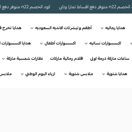
وفر دفع اقساط تمارا وتابي
كود الخصم n22 متوفر دفع اقساط تمارا وتابي
هدايا رجاليه
أطقم وتيشرتات الانديه السعوديه
هدايا تخرج 
اكسسوارات نسائيه
اكسسوارات أطفال
هدايا اكسسوارات ا
ساعات ماركة درجة اولى
اقلام رجالية ماركات
نظارات شمسية ماركة
هدايا شتوية
ملابس شتوية
ازياء اليوم الوطني
ملابس 