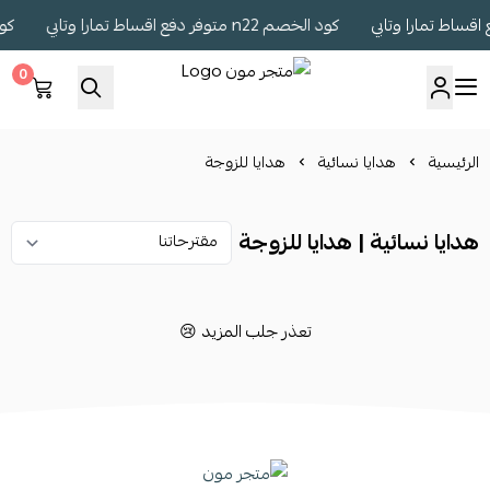
كود الخصم n22 متوفر دفع اقساط تمارا وتابي
كود الخصم
0
متجر مون
الرئيسية
هدايا نسائية
هدايا للزوجة
هدايا نسائية | هدايا للزوجة
تعذر جلب المزيد 😢