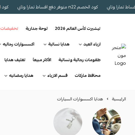
كود الخصم n22 متوفر دفع اقساط تمارا وتابي
كود الخصم n22 متوفر دف
تيشيرت كأس العالم 2026
لوحة جدارية
تخفيضات
ازياء العيد
هدايا نسائية
اكسسوارات رجاليه
طقومات رجالية ونسائية
الأكثر مبيعآ
تغليف هدايا
محافظ ماركات
قسم الازياء
هدايا رمضانيه
الرئيسية
هدايا اكسسوارات السيارات