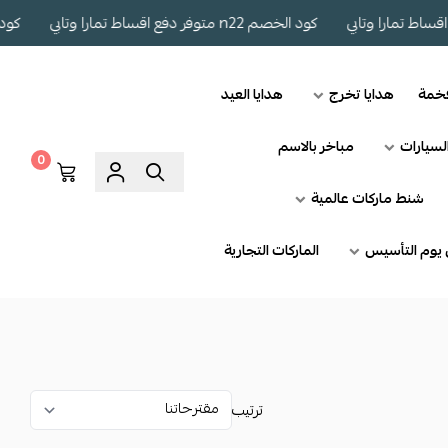
كود الخصم n22 متوفر دفع اقساط تمارا وتابي
كود الخصم n22 متو
فخمة
هدايا تخرج
هدايا العيد
لسيارات
مباخر بالاسم
0
شنط ماركات عالمية
يوم التأسيس
الماركات التجارية
ترتيب