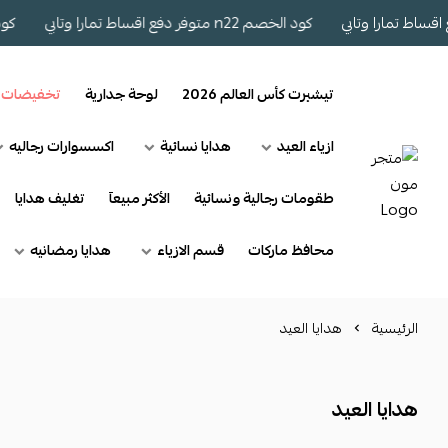
كود الخصم n22 متوفر دفع اقساط تمارا وتابي
كود الخصم n22 
تيشيرت كأس العالم 2026
لوحة جدارية
تخفيضات
ازياء العيد
هدايا نسائية
اكسسوارات رجاليه
طقومات رجالية ونسائية
الأكثر مبيعآ
تغليف هدايا
محافظ ماركات
قسم الازياء
هدايا رمضانيه
الرئيسية
هدايا العيد
هدايا العيد