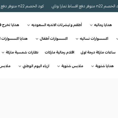
متوفر دفع اقساط تمارا وتابي
كود الخصم n22 متوفر دفع اقساط تمارا وتابي
هدايا رجاليه
أطقم وتيشرتات الانديه السعوديه
هدايا تخرج 
اكسسوارات نسائيه
اكسسوارات أطفال
هدايا اكسسوارات ا
ساعات ماركة درجة اولى
اقلام رجالية ماركات
نظارات شمسية ماركة
هدايا شتوية
ملابس شتوية
ازياء اليوم الوطني
ملابس 