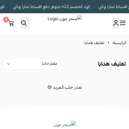
كود الخصم n22 متوفر دفع اقساط تمارا وتابي
كود الخصم 2
0
متجر مون
الرئيسية
تغليف هدايا
تغليف هدايا
تعذر جلب المزيد 😢