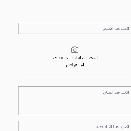
نسائيه فخمه للهدايا
أو
صناديق هدايا فخمة
تليق بالمناسبات
اخر وإمكانية نحت الاسم بالليزر.
من جمالها.
اسحب و افلت الملف هنا
اكينة، البطارية، والماء).
استعراض
 عن
بكج هدية نسائي
يجمع بين الفخامة واللمسة الشخصية. كوني
ا تُنسى