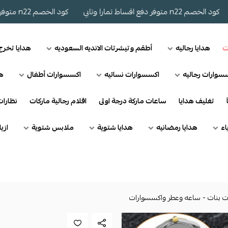
صم n22 متوفر دفع اقساط تمارا وتابي
كود الخصم n22 متوفر دفع اقساط تمارا وتابي
ت
هدايا رجاليه
أطقم وتيشرتات الانديه السعوديه
هدايا تخر
سوارات رجاليه
اكسسوارات نسائيه
اكسسوارات أطفال
هد
تغليف هدايا
ساعات ماركة درجة اولى
اقلام رجالية ماركات
نظارا
اء
هدايا رمضانيه
هدايا شتوية
ملابس شتوية
ازي
ت بنات - ساعه وعطر واكسسوارات