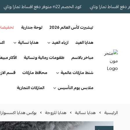
كود الخصم n22 متوفر دفع اقساط تمارا وتابي
كود الخ
تيشيرت كأس العالم 2026
لوحة جدارية
تخفيضا
هدايا العيد
ازياء العيد
هدايا نسائية
اكس
مباخر بالاسم
طقومات رجالية ونسائية
الأكثر مبيعآ
شنط ماركات عالمية
محافظ ماركات
قسم الازي
ملابس يوم التأسيس
الماركات التجارية
الرئيسية
هدايا نسائية
هدايا للزوجة
بوكس هدايا اكسسوارا