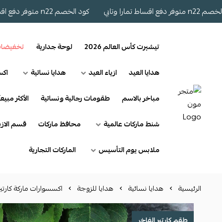
ارا وتابي
كود الخصم n22 متوفر دفع اقساط تمارا وتابي
تيشيرت كأس العالم 2026
لوحة جدارية
تخفيضا
هدايا العيد
ازياء العيد
هدايا نسائية
اكس
مباخر بالاسم
طقومات رجالية ونسائية
الأكثر مبيعآ
شنط ماركات عالمية
محافظ ماركات
قسم الازي
ملابس يوم التأسيس
الماركات التجارية
الرئيسية
هدايا نسائية
هدايا للزوجة
اكسسوارات ماركة كارتير
طقم كارتير الفاخر