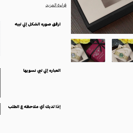
رائعة في أي مناسبة. رغم أنه مصمم ب
قراءة المزيد
مكانها في عالم الأناقة، وهذا الطقم خير
مكونات الطقم:
ساعة نسائية
بتصميم ماركة كارتير: جود
ارفق صوره الشكل إلي تبيه
اسوارة ماركة كارتير
: من الستانلس ستيل
سلسال كارتير
فصوص: قطعة براقة تزيد
كيس هدايا
فاخر.
تغليف هدايا
مع إمكانية نحت عبارة ح
هذا الطقم يجمع بين كل ما هو أنيق 
ماركة كارتير
واستمتعي بفخامة لا تضاه
العباره إلي تبي نسويها
إذا لديك أي ملاحظه ع الطلب