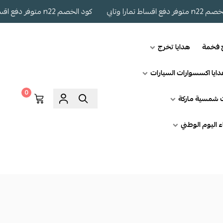
 وتابي
كود الخصم n22 متوفر دفع اقساط تمارا وتابي
ج فخمة
هدايا تخرج
ايا اكسسوارات السيارات
0
ت شمسية ماركة
اء اليوم الوطني