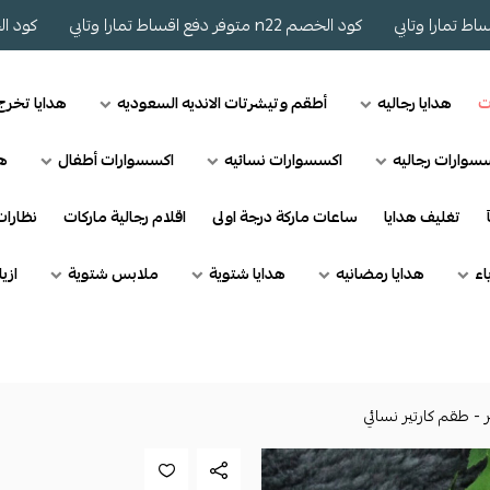
كود الخصم n22 متوفر دفع اقساط تمارا وتابي
كود الخصم n22 متوفر دفع اقساط تمارا
ت
هدايا رجاليه
أطقم وتيشرتات الانديه السعوديه
هدايا تخر
سوارات رجاليه
اكسسوارات نسائيه
اكسسوارات أطفال
هد
تغليف هدايا
ساعات ماركة درجة اولى
اقلام رجالية ماركات
نظارا
اء
هدايا رمضانيه
هدايا شتوية
ملابس شتوية
ازي
 - طقم كارتير نسائي