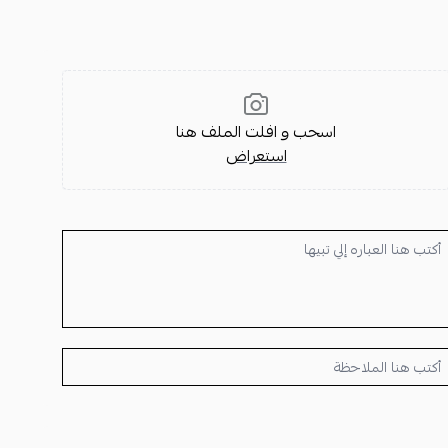
شكل أساسي للنساء، فإن
اكسسوارات للرجل والمراءة
دائمًا ما تجد
 مثال.
ة عالية مع ضمان سنة يشمل الماكينة، البطارية، والماء.
، بتصميم راقٍ.
اسحب و افلت الملف هنا
 من جمال إطلالتك.
استعراض
سب الطلب.
وعصري، وهو إضافة لا غنى عنها لمجموعتك. احصلي على
اكسسوارات
ى.