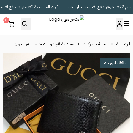
مارا وتابي
كود الخصم n22 متوفر دفع اقساط تمارا وتابي
0
متجر مون
الرئيسية
محافظ ماركات
محفظة قوتشي الفاخرة _متجر مون
أناقة تليق بك