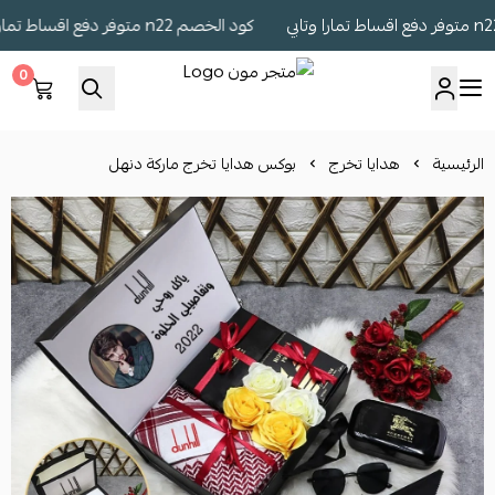
كود الخصم n22 متوفر دفع اقساط تمارا وتابي
0
متجر مون
الرئيسية
هدايا تخرج
بوكس هدايا تخرج ماركة دنهل