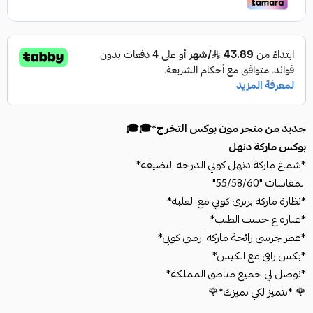
جديد من متجر مون بوكس التخرج*🎓🎓
بوكس ماركة دنهل
*شماغ ماركة دنهل كوبي الدرجه النضيفه*
المقاسات "55/58/60"
*نظارة ماركه بربري كوبي مع العلبه*
*عباره ع حسب الطلب*
*عطر جرسي رائحة ماركه ارمني كوبي*
*بكس راقي مع الكيس*
*نوصل لي جميع مناطق المملكة*
🌹 *نتميز لكي نميزك*🌹