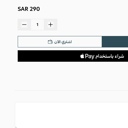
290 SAR
اسحب و افلت الملف هنا
استعراض
اشتري الآن