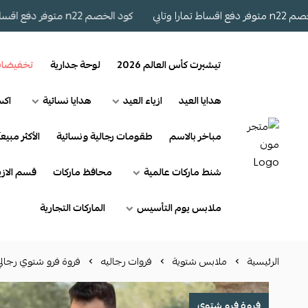
ي
كود الخصم n22 متوفر دفع اقساط تمارا وتابي
تيشيرت كأس العالم 2026
لوحة جدارية
تخفيضا
هدايا العيد
ازياء العيد
هدايا نسائية
اكس
مباخر بالاسم
طقومات رجالية ونسائية
الأكثر مبيعآ
شنط ماركات عالمية
محافظ ماركات
قسم الازي
ملابس يوم التأسيس
الماركات التجارية
الرئيسية
ملابس شتوية
فروات رجاليه
فروة فرو شتوي رجالي
فروة فرو شتوي