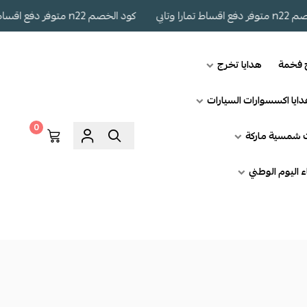
كود الخصم n22 متوفر دفع اقساط تمارا وتابي
ج فخمة
هدايا تخرج
ايا اكسسوارات السيارات
0
ت شمسية ماركة
اء اليوم الوطني