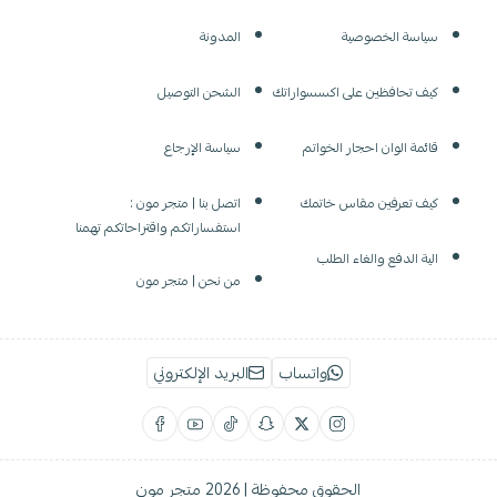
سياسة الخصوصية
المدونة
كيف تحافظين على اكسسواراتك
الشحن التوصيل
قائمة الوان احجار الخواتم
سياسة الإرجاع
كيف تعرفين مقاس خاتمك
اتصل بنا | متجر مون :
استفساراتكم واقتراحاتكم تهمنا
الية الدفع والغاء الطلب
من نحن | متجر مون
واتساب
البريد الإلكتروني
الحقوق محفوظة | 2026
متجر مون