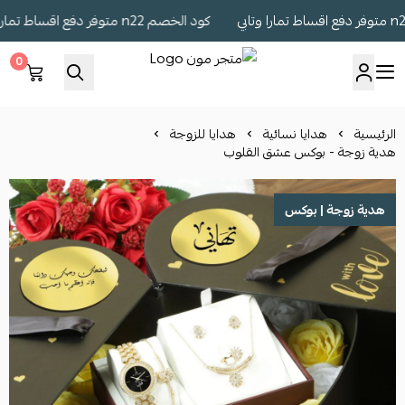
كود الخصم n22 متوفر دفع اقساط تمارا وتابي
0
متجر مون
الرئيسية
هدايا نسائية
هدايا للزوجة
هدية زوجة - بوكس عشق القلوب
هدية زوجة | بوكس