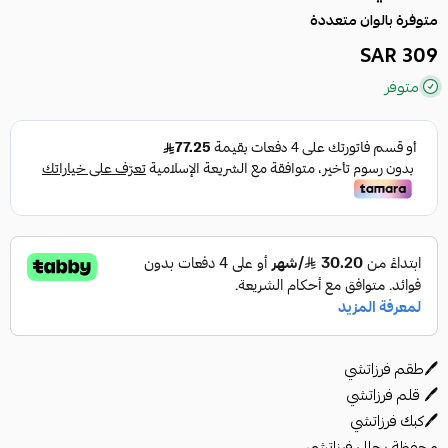
متوفرة بالوان متعددة
309 SAR
متوفر
🖊️طقم فرزاتشي
🖊️ قلم فرزاتشي
🖊️كبك فرزاتشي
محفظة رجالي فرزاتشي