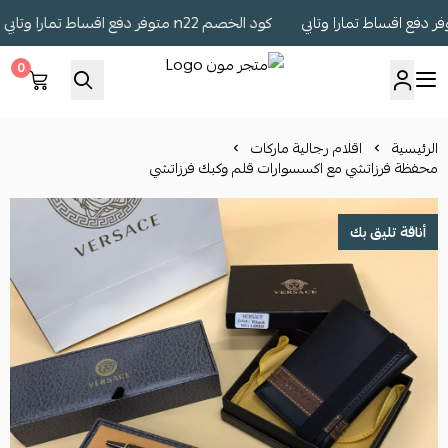
كود الخصم n22 متوفر دفع اقساط تمارا وتابي
0
متجر مون
الرئيسية
اقلام رجالية ماركات
محفظة فرزاتشي مع اكسسوارات قلم وكبك فرزاتشي
أناقة تليق بك