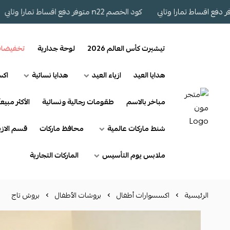
كود الخصم n22 متوفر دفع اقساط تمارا وتابي
كو
تيشيرت كأس العالم 2026
لوحة جدارية
تخفيضا
هدايا العيد
ازياء العيد
هدايا نسائية
اكس
مباخر بالاسم
طقومات رجالية ونسائية
الأكثر مبيعآ
شنط ماركات عالمية
محافظ ماركات
قسم الازي
ملابس يوم التأسيس
الماركات التجارية
الرئيسية
اكسسوارات أطفال
بروشات الأطفال
بروش تاج