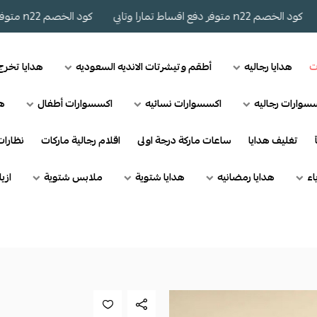
د الخصم n22 متوفر دفع اقساط تمارا وتابي
كود الخصم n22 متوفر دفع اقساط تمارا وتابي
ت
هدايا رجاليه
أطقم وتيشرتات الانديه السعوديه
هدايا تخر
سوارات رجاليه
اكسسوارات نسائيه
اكسسوارات أطفال
هد
تغليف هدايا
ساعات ماركة درجة اولى
اقلام رجالية ماركات
نظارا
اء
هدايا رمضانيه
هدايا شتوية
ملابس شتوية
ازي