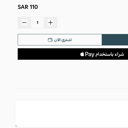
110 SAR
اسحب و افلت الملف هنا
استعراض
اشتري الآن