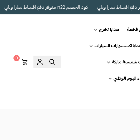
كود الخصم n22 متوفر دفع اقساط تمارا وتابي
كود 
ج فخمة
هدايا تخرج
ايا اكسسوارات السيارات
0
ت شمسية ماركة
اء اليوم الوطني