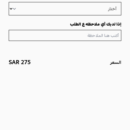
فروات نسائية
).
لا تفوتي فرصة اقتناء
فروات شتوية نسائيه
الملكية
. سواء كنتِ تفضلين
الألوان الكلاسيكية أو النقشات العصرية، ستجدين ما تبحثين عنه لدفء
وأناقة لا مثيل لهما.
إذا لديك أي ملاحظه ع الطلب
اكتشف المزيد من
فروات نسائية
في متجرنا.
275 SAR
السعر