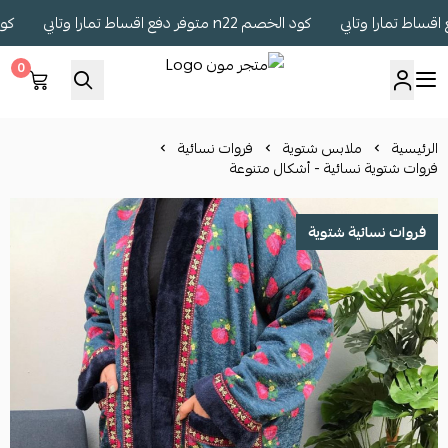
كود الخصم n22 متوفر دفع اقساط تمارا وتابي
كود الخصم n22 مت
0
متجر مون
الرئيسية
ملابس شتوية
فروات نسائية
فروات شتوية نسائية - أشكال متنوعة
فروات نسائية شتوية