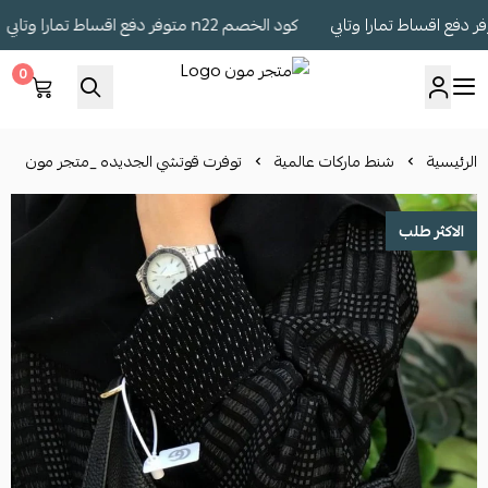
كود الخصم n22 متوفر دفع اقساط تمارا وتابي
0
متجر مون
الرئيسية
شنط ماركات عالمية
توفرت قوتشي الجديده _متجر مون
الاكثر طلب