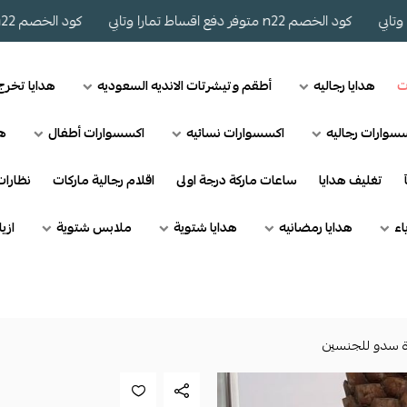
كود الخصم n22 متوفر دفع اقساط تمارا وتابي
كود الخصم n22 متوفر دفع اقساط تمارا وتابي
ت
هدايا رجاليه
أطقم وتيشرتات الانديه السعوديه
هدايا تخر
سوارات رجاليه
اكسسوارات نسائيه
اكسسوارات أطفال
هد
تغليف هدايا
ساعات ماركة درجة اولى
اقلام رجالية ماركات
نظارا
اء
هدايا رمضانيه
هدايا شتوية
ملابس شتوية
ازي
وة سدو للجنسين