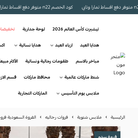
كود الخصم n22 متوفر دفع اقساط تمارا وتابي
تيشيرت كأس العالم 2026
لوحة جدارية
تخفيضا
هدايا العيد
ازياء العيد
هدايا نسائية
اكس
مباخر بالاسم
طقومات رجالية ونسائية
الأكثر مبيعآ
شنط ماركات عالمية
محافظ ماركات
قسم الازي
ملابس يوم التأسيس
الماركات التجارية
الرئيسية
ملابس شتوية
فروات رجاليه
الفروة السعودية فر
فروة سدو