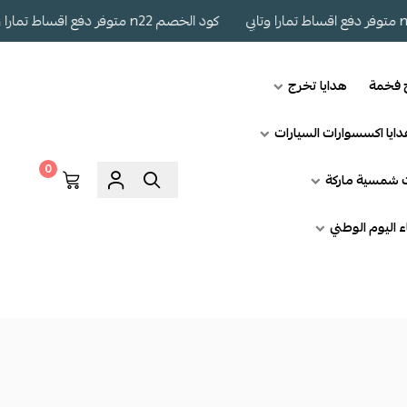
كود الخصم n22 متوفر دفع اقساط تمارا وتابي
ج فخمة
هدايا تخرج
ايا اكسسوارات السيارات
0
ت شمسية ماركة
اء اليوم الوطني