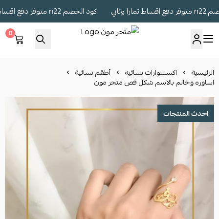
 وتابي
كود الخصم n22 متوفر دفع اقساط تمارا وتابي
0
متجر مون
الرئيسية
اكسسوارات نسائيه
أطقم نسائية
اساوره وخاتم بالاسم شكل فص متجر مون
احدث المنتجات