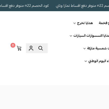
كود الخصم n22 متوفر دفع اقساط تمارا وتابي
ج فخمة
هدايا تخرج
ايا اكسسوارات السيارات
0
ت شمسية ماركة
اء اليوم الوطني