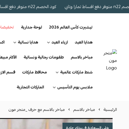
ي
كود الخصم n22 متوفر دفع اقساط تمارا وتابي
تيشيرت كأس العالم 2026
لوحة جدارية
تخفيضا
هدايا العيد
ازياء العيد
هدايا نسائية
اكس
مباخر بالاسم
طقومات رجالية ونسائية
الأكثر مبيعآ
شنط ماركات عالمية
محافظ ماركات
قسم الازي
ملابس يوم التأسيس
الماركات التجارية
الرئيسية
مباخر بالاسم
مباخر بالاسم مع حرف _متجر مون
خلي السعادة في بيتك عادة