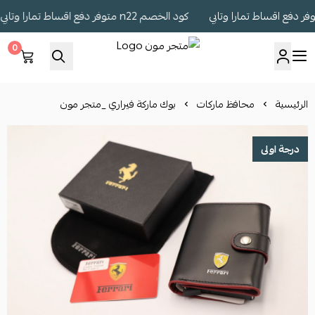
كود الخصم n22 متوفر دفع اقساط تمارا وتابي
0
متجر مون
الرئيسية
محافظ ماركات
بوك ماركة فيراري _متجر مون
درجة اولى