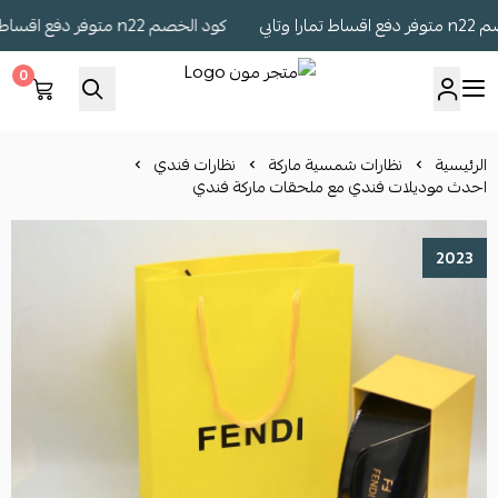
تابي
كود الخصم n22 متوفر دفع اقساط تمارا وتابي
0
متجر مون
الرئيسية
نظارات شمسية ماركة
نظارات فندي
احدث موديلات فندي مع ملحقات ماركة فندي
2023