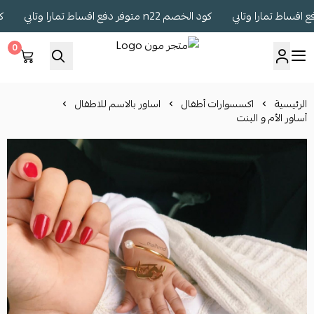
كود الخصم n22 متوفر دفع اقساط تمارا وتابي
كود الخصم 
0
متجر مون
الرئيسية
اكسسوارات أطفال
اساور بالاسم للاطفال
أساور الأم و البنت