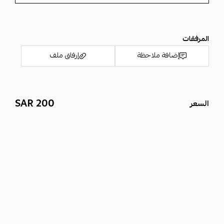
يتوفر باللون الفضي والذهبي معدن فضه
المرفقات
كتابة التاريخ حسب الطلب
إضافة ملاحظة
إرفاق ملف
ضمان ثبات اللون
.
200 SAR
السعر
اسحب و افلت الملف هنا
استعراض
اذا وجهتك اي مشكله اثناء قيامك باكمال الطلب بامكانك التواصل مع
حدمه العملاء واتساب
0547661794
إذا ما تعرف مقاسك اترك خيار المقاس فارغ وسيتم التواصل معك
واتساب بعد اكمالك للطلب ليتم التوضيح لك كيف تعرف مقاسك ونبدا في
الطلب