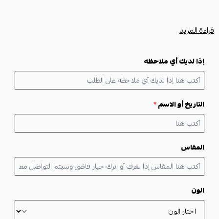
قراءة المزيد
احصل على نقش ممتزج مع التصميم حسب الاختيار، مع تاريخ الذكريات ،
مصنوع من الفضة الإيطالية عيار 925، بمقاسات مختلفة تناسب النساء، و
إذا لديك أي ملاحظه
الرجال اقتنوه الآن وزيدوا أنفسكم بريقًا وجمالًا.
التاريخ أو الاسم
*
المقاس
تفاصيل المنتج
الون
فضه خام عيار 925