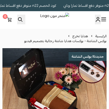
كود الخصم n22 متوفر دفع اقساط تمارا وتابي
0
متجر مون
الرئيسية
هدايا تخرج
بوكس الشاشة - بوكسات هدايا شاشة رجالية بتصميم فيديو
جديدنااا بوكس الشاشة