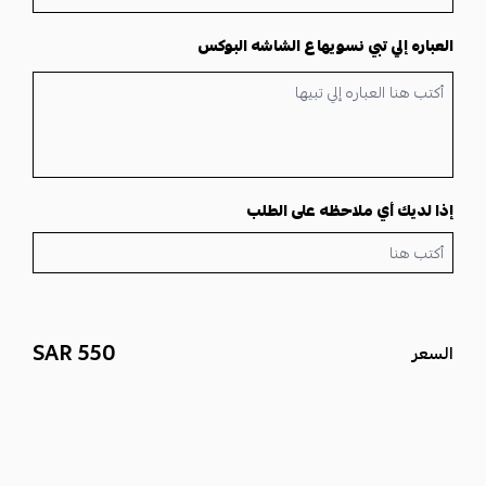
س:
ما هي الميزة الرئيسية التي يقدمها
بوكس الشاشة هدايا رجالية
؟
ج:
الميزة الرئيسية هي وجود شاشة فيديو مدمجة، تتيح عرض
تصميم
العباره إلي تبي نسويها ع الشاشه البوكس
مونتاج فيديو حسب الطلب
عند فتح البوكس، مما يجعله
بوكس هدايا
شاشة
استثنائياً.
س:
هل تختلف
بوكسات الشاشه
في محتوياتها؟
ج:
نعم، يمكن الاختيار بين إضافة المشلح الحساوي الفاخر أو شماغ
جفنشي الكلاسيكي، بالإضافة إلى كبك جفنشي وإكسسوارات أخرى.
س:
ما المقصود بـ
بكس الشاشه
وهل هو قابل للتخصيص؟
إذا لديك أي ملاحظه على الطلب
ج:
بكس الشاشه
هو التعبير الشائع لـ
بوكس الشاشة
، وهو قابل
للتخصيص عبر نحت الاسم بالليزر على القلم والميدالية، وتصميم الفيديو
حسب رغبتك.
550 SAR
السعر