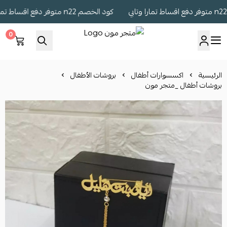
كود الخصم n22 متوفر دفع اقساط تمارا وتابي
0
متجر مون
الرئيسية
اكسسوارات أطفال
بروشات الأطفال
بروشات أطفال _متجر مون