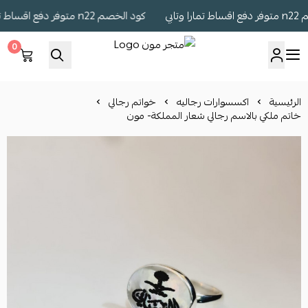
ي
كود الخصم n22 متوفر دفع اقساط تمارا وتابي
0
متجر مون
الرئيسية
اكسسوارات رجاليه
خواتم رجالي
خاتم ملكي بالاسم رجالي شعار المملكة- مون