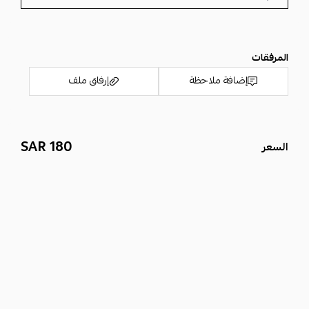
واتساب بعد اكمالك للطلب ليتم التوضيح لك كيف تعرف مقاسك ونبدا في
الطلب
المرفقات
إضافة ملاحظة
إرفاق ملف
180 SAR
السعر
اسحب و افلت الملف هنا
استعراض