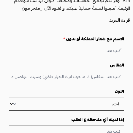
925، نوفر لكم بجميع المقاسات، ومختلف الألوان، ليناسب أذواقكم
الرفيعة، أضيفوا لمسةً جمالية عليكم واقتنوه الآن. _متجر مون
قراءة المزيد
المواصفات
• تفصيل الاسم حسب الطلب
الاسم مع شعار المملكة أو بدون
*
• متوفر الون الذهبي معدنه فضه ايطالي عيار 925 مع طلاء الذهب
المقاس
• متوفر الون الفضي معدنه فضه ايطالي عيار 925 بدون طلاء الذهب
• متوفر جميع المقاسات
اللون
• متوفر اكثر من لون للكتابه
( ذهبي - اسود - فضي - حفر بدون لون)
إذا لديك آي ملاحظة ع الطلب
إذا ما تعرف مقاسك اترك خيار المقاس فارغ وسيتم التواصل معك