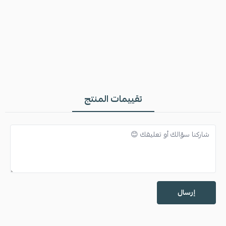
الغسيل الدائم يمكن أن يكون عامل في تغيير لمعتها
من الأفضل عدم تعرضها للعطور والمواد الكيميائية المباشرة
من الأفضل وضعها في البوكس المخصص لها
تقييمات المنتج
إرسال