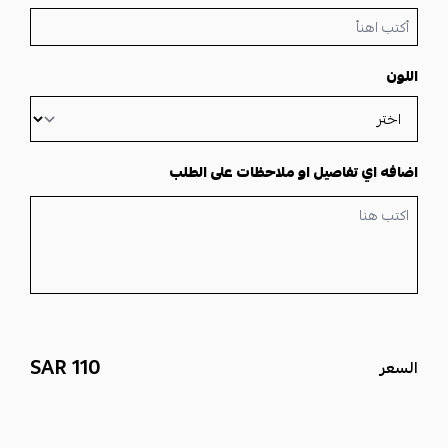
•مطلي بالذهب اعيار 21 قيرط.
اللون
•متوفر بلونين ذهبي او فضي.
كيف يصلك البروش:
اضافه اي تفاصيل او ملاحظات على الطلب
علبه أنقى
وكيس دعايه بشعار متجر مون
تعليمات للمحافظة على القطعة:
في حال المحافظة على القطعة لن يتغير لونها نهائياًً
110 SAR
السعر
يفضل عدم ارتداء القطعة لفترة طويلة