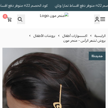
را وتابي
كود الخصم n22 متوفر دفع اقساط تمارا وتابي
0
متجر مون
الرئيسية
اكسسوارات أطفال
بروشات الأطفال
بروش لشعر الرأس - متجر مون
جديدنااا