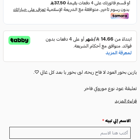
يازين بخور العود لا فاح ريحه، لبى بخور يا بعد كل غالي ♡.
تعليقة عود نوع موروكي فاخر
مع رسمة الأسد
قراءة المزيد
كتابة االاسم او الحرف على العود.
نمزج الهدايا بالاسم مع رئحة العود الفاخره.
الاسم إلي تبيه
*
عطر سيارتك بتعليقة. دائمه.
نوفرها بالون الذهبي او الفضي.