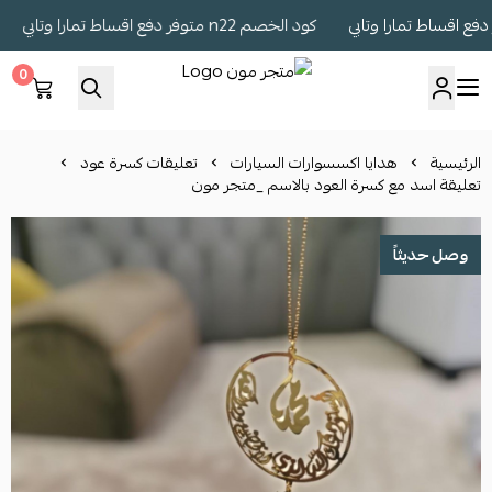
كود الخصم n22 متوفر دفع اقساط تمارا وتابي
كو
0
متجر مون
الرئيسية
هدايا اكسسوارات السيارات
تعليقات كسرة عود
تعليقة اسد مع كسرة العود بالاسم _متجر مون
وصل حديثاً