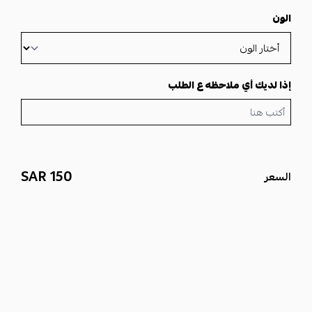
طريقة الإستعمال.
الون
يتم اشعالها لمدة 3 ثواني ويتم تبخير السياره.
العود يستخدم عدة مرات
إذا لديك أي ملاحظه ع الطلب
150 SAR
السعر