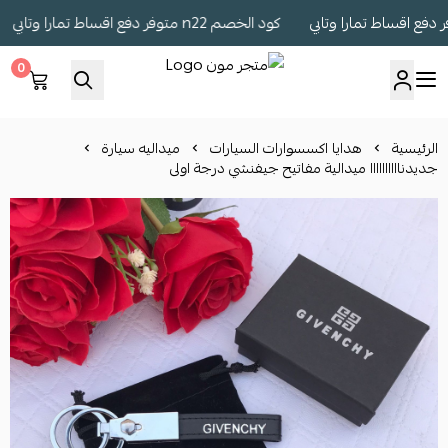
كود الخصم n22 متوفر دفع اقساط تمارا وتابي
0
متجر مون
الرئيسية
هدايا اكسسوارات السيارات
ميداليه سيارة
جديدناااااااااا ميدالية مفاتيح جيفنشي درجة اولى