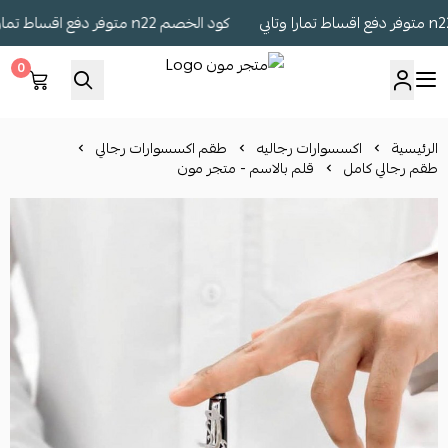
كود الخصم n22 متوفر دفع اقساط تمارا وتابي
0
متجر مون
الرئيسية
اكسسوارات رجاليه
طقم اكسسوارات رجالي
طقم رجالي كامل
قلم بالاسم - متجر مون