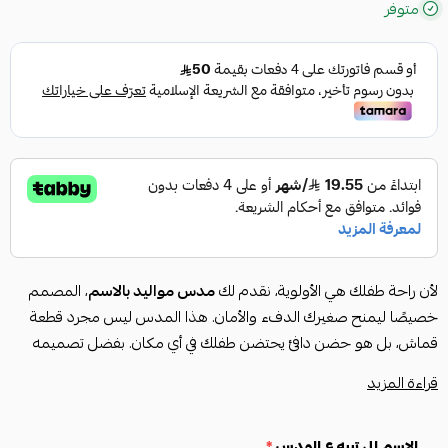
متوفر
لأن راحة طفلك هي الأولوية، نقدم لك
مدس مواليد بالاسم
، المصمم
خصيصًا ليمنح صغيرك الدفء والأمان. هذا المدس ليس مجرد قطعة
قماش، بل هو حضن دافئ يحتضن طفلك في أي مكان. بفضل تصميمه
المريح والجودة العالية، يمكنك الاطمئنان على طفلك في كل لحظة.
قراءة المزيد
يتميز هذا الطقم بلمسة شخصية فريدة، حيث يمكنك
تطريز الاسم
حسب الطلب
، مما يجعله هدية مميزة لا تُنسى.
الاسم إلي تبيه ع المدس
لماذا تختارين هذا المدس؟
*