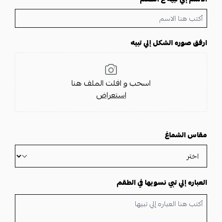
🌹كوب قهوه بالأسم والعبارة حسب الطلب
🌹عطر 100 مل بالإسم حسب الطلب
🌹قلم بالإسم حسب الطلب
ارفق صوره الشكل إلي تبيه
🌹كبك ماركة جفنشي
🌹سبحه زيراكون ماركة جفنشي
🌹نظاره
اسحب و افلت الملف هنا
🌹تعليقة سياره بالأسم حسب الطلب
استعراض
🎊 *تصميم العباره والصوره حسب الطلب* 🎊
نتميز لأجلك🌹
مقاس الشماغ
العباره إلي تبي نسويها في الطقم