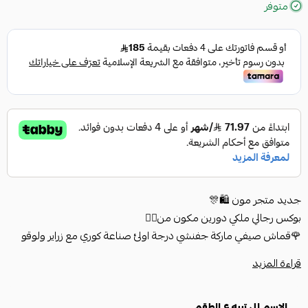
متوفر
جديد متجر مون 🛍️🎊
بوكس رجالي ملكي دورين مكون من👇🏻
🌹قماش صيفي ماركة جفنشي درجة اولئ صناعة كوري مع زراير ولوقو
الماركة في الجيب والرقبه
قراءة المزيد
🌹شماغ جفنشي سوبر ديلوكس قطن 100% مقاسات 55،58،60
🌹خنجر خليجي مع حزام جلد فاخر المقاس *رجالي*
الاسم إلي تبيه ع الطقم
🌹سكين خوجه صناعة باكستاني