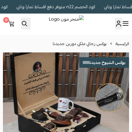
كود الخصم n22 متوفر دفع اقساط تمارا وتابي
كود الخصم n22 متوفر دف
0
متجر مون
الرئيسية
بوكس رجالي ملكي دورين جديدنا
بوكس الشيوخ جديدناااااااا