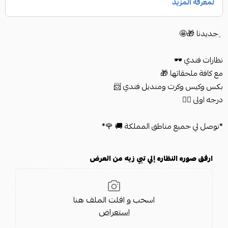
﮼جديدنا 🎁🤩
نظارات فندي 🕶
مع كافة ملحقاتها 🎁
بكس وكيس وكرت ومنديل فندي 📨
درجه اولى 👌🏻
*نوصل لي جميع مناطق المملكة 🚚 🌹*
ارفق صوره النظاره إلي تبي زيه من العرض
اسحب و افلت الملف هنا
استعراض