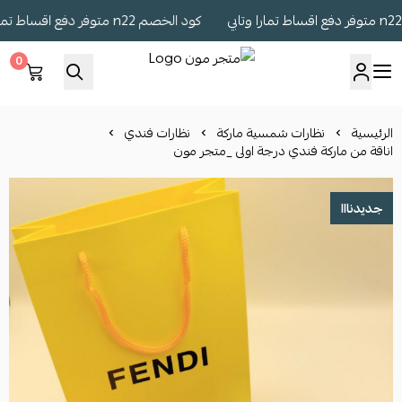
كود الخصم n22 متوفر دفع اقساط تمارا وتابي
0
متجر مون
الرئيسية
نظارات شمسية ماركة
نظارات فندي
اناقة من ماركة فندي درجة اولى _متجر مون
جديدنااا