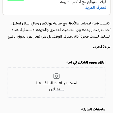
اكتشف قمة الفخامة والأناقة مع
ساعة رولكس رجالي استل استيل
،
أحدث إصدار يجمع بين التصميم العصري والجودة الاستثنائية! هذه
الساعة ليست مجرد أداة لمعرفة الوقت، بل هي تعبير عن الذوق الرفيع
والمكانة.
قراءة المزيد
نقدم لك
ساعات رولكس رجالي
بجودة ⚡️ درجة أولى ⚡️، مصنعة من أجود
خامات
الاستل استيل
المقاوم للصدأ، لضمان متانة تدوم طويلاً ومظهراً
ارفق صوره الشكل إلي تبيه
براقاً لا يتغير. إنها الخيار الأمثل لمن يبحث عن فخامة
ساعة رولكس
بأسعار تنافسية.
مميزات ساعة رولكس رجالي استل استيل (آخر إصدار):
آخر إصدار:
تصميم يواكب أحدث صيحات الموضة في عالم الساعات
اسحب و افلت الملف هنا
الفاخرة، ليمنحك مظهراً متجدداً وعصرياً.
استعراض
جودة درجة أولى:
تضمن لك الحصول على ساعة بمواصفات عالية، دقة
في التفاصيل، وأداء موثوق.
خامة استل استيل:
تضفي على الساعة قوة ومتانة، بالإضافة إلى مظهرها
ملحقات الماركة