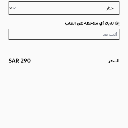
اللامع والجذاب.
ملحقات الماركة الكاملة:
تأتي الساعة في
علبـــــــه 💎
فاخرة، ومعها
كـــــرت الماركه 💎
، لتقديم تجربة شراء متكاملة وفخمة تليق بك.
إذا لديك أي ملاحظه على الطلب
سواء كنت تبحث عن
ساعة رولكس رجالي
لارتدائها يومياً، أو لمناسبة
خاصة، أو كهدية فاخرة، فإن هذا الإصدار هو الخيار الأمثل الذي يجمع بين
الأناقة والجودة.
خدمة التوصيل:
نوصل لي جميع مناطق المملكة 🚚، لضمان وصول
ساعتك الفاخرة إليك أينما كنت.
290 SAR
السعر