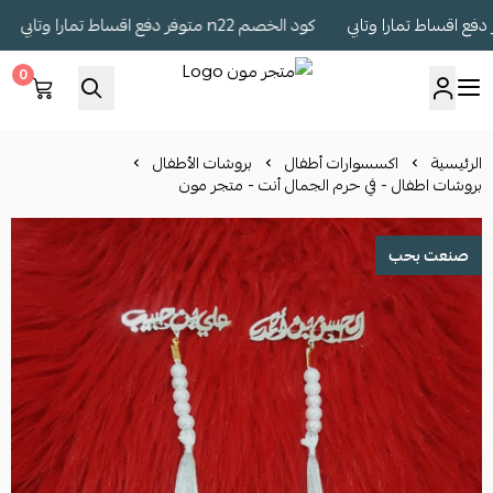
كود الخصم n22 متوفر دفع اقساط تمارا وتابي
كو
0
متجر مون
الرئيسية
اكسسوارات أطفال
بروشات الأطفال
بروشات اطفال - في حرم الجمال أنت - متجر مون
صنعت بحب