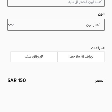
الون
المرفقات
إضافة ملاحظة
إرفاق ملف
150 SAR
السعر
اسحب و افلت الملف هنا
استعراض