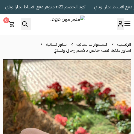
كود الخصم n22 متوفر دفع اقساط تمارا وتابي
كود
0
متجر مون
الرئيسية
اكسسوارات نسائيه
اساور نسائيه
اساور ملكيه فضه خالص بالأسم رجالي ونسائي