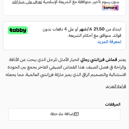
يعتبر
قماش فرزاتشي رجالي
الخيار الأمثل للرجل الذي يبحث عن الأناقة
والراحة في فصل الصيف. هذا القماش الصيفي الفاخر يجمع بين الجودة
الاستثنائية والتصميم الراقي الذي يميز ماركة فرزاتشي العالمية، مما يجعله
إضافة مثالية لخزانة ملابسك. إنه ليس مجرد
قماش صيفي رجالي
، بل هو
قراءة المزيد
قطعة فنية تعكس ذوقك الرفيع.
يتميز هذا القماش بتفاصيل دقيقة وحصرية لضمان حصولك على تجربة
فريدة:
المرفقات
خامة عالية الجودة:
يوفر القماش الراحة الفائقة ويمنحك إحساسًا
إضافة ملاحظة
بالانتعاش في الأجواء الحارة، مع ضمان للجودة.
تنوع الألوان:
متوفر بجميع الألوان التي تناسب مختلف الأذواق