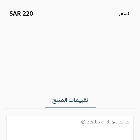
والمناسبات.
220 SAR
السعر
ملحقات كاملة:
يأتي القماش مع جميع الملحقات الأصلية الخاصة بماركة
فرزاتشي، مما يضمن لك أصالة المنتج.
تغليف فاخر:
يُقدم في علبة وكيس فاخرين يحملان شعار الماركة، مما
يجعله
هدية
مثالية.
هذا
قماش فرزاتشي صيفي
يعتبر من أفضل
أقمشة ماركات
، وهو الخيار
الأمثل لمن يرغب في
قماش ثوب فرزاتشي
أصلي يجمع بين الأناقة
والعملية.
تقييمات المنتج