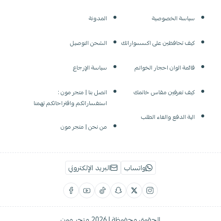
سياسة الخصوصية
المدونة
كيف تحافظين على اكسسواراتك
الشحن التوصيل
قائمة الوان احجار الخواتم
سياسة الإرجاع
كيف تعرفين مقاس خاتمك
اتصل بنا | متجر مون :
استفساراتكم واقتراحاتكم تهمنا
الية الدفع والغاء الطلب
من نحن | متجر مون
واتساب
البريد الإلكتروني
الحقوق محفوظة | 2026
متجر مون