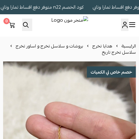
كود الخصم n22 متوفر دفع اقساط تمارا وتابي
0
متجر مون
الرئيسية
هدايا تخرج
بروشات و سلاسل تخرج و اساور تخرج
سلاسل تخرج تاريخ
خصم خاص لي الكميات