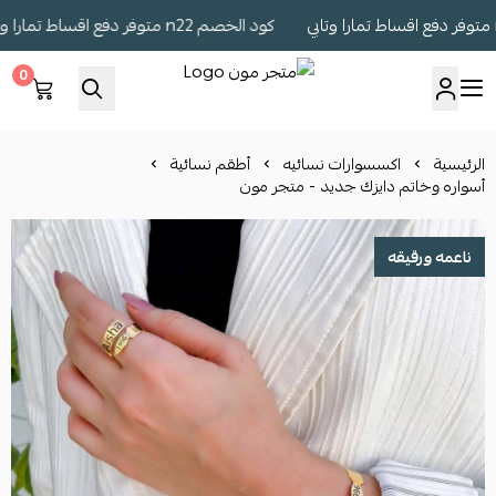
كود الخصم n22 متوفر دفع اقساط تمارا وتابي
0
متجر مون
الرئيسية
اكسسوارات نسائيه
أطقم نسائية
أسواره وخاتم دايزك جديد - متجر مون
ناعمه ورقيقه