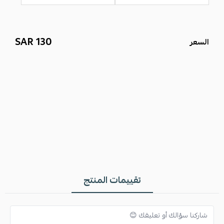
130 SAR
السعر
اسحب و افلت الملف هنا
•يمكنك طلب خاتم فقط.
استعراض
•كيف يوصلك المنتج :
علبه أنيقه.
تقييمات المنتج
وكيس دعايه مكتوب شعار متجر مون