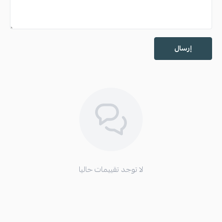
إرسال
تعليمات للمحافظة على المنتج :
في حال المحافظة على القطعة لن يتغير لونها نهائياًً
يفضل عدم ارتداء القطعة لفترة طويلة
لا توجد تقييمات حاليا
الغسيل الدائم يمكن أن يكون عامل في تغيير لمعتها
من الأفضل عدم تعرضها للعطور والمواد الكيميائية المباشرة