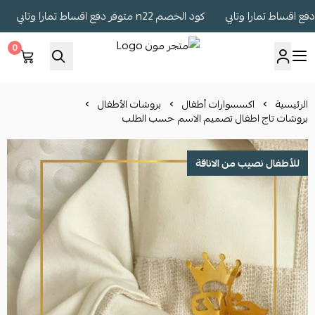
كود الخصم n22 متوفر دفع اقساط تمارا وتابي
كود ال
0
متجر مون
الرئيسية
اكسسوارات أطفال
بروشات الأطفال
بروشات تاج اطفال تصميم الاسم حسب الطلب
للأطفال نصيب من الاناقة