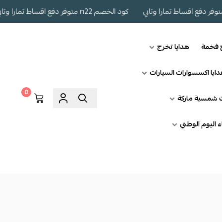
كود الخصم n22 متوفر دفع اقساط تمارا وتابي
ج فخمة
هدايا تخرج
ايا اكسسوارات السيارات
0
ت شمسية ماركة
اء اليوم الوطني