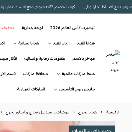
كود الخصم n22 متوفر دفع اقساط تمارا وتابي
تيشيرت كأس العالم 2026
لوحة جدارية
تخفيضا
هدايا العيد
ازياء العيد
هدايا نسائية
اكس
مباخر بالاسم
طقومات رجالية ونسائية
الأكثر مبيعآ
شنط ماركات عالمية
محافظ ماركات
قسم الازي
ملابس يوم التأسيس
الماركات التجارية
الرئيسية
هدايا تخرج
بروشات و سلاسل تخرج و اساور تخرج
خصم خاص لي الكميات