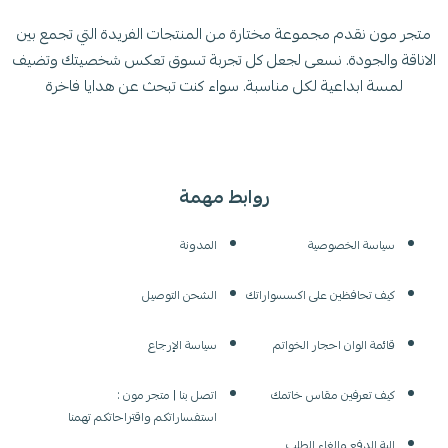
إذا ما تعرف مقاسك اترك خيار المقاس فارغ وسيتم التواصل معك
واتساب بعد اكمالك للطلب ليتم التوضيح لك كيف تعرف مقاسك ونبدا في
متجر مون نقدم مجموعة مختارة من المنتجات الفريدة التي تجمع بين
الطلب
الاناقة والجودة. نسعى لجعل كل تجربة تسوق تعكس شخصيتك وتضيف
لمسة ابداعية لكل مناسبة. سواء كنت تبحث عن هدايا فاخرة
روابط مهمة
سياسة الخصوصية
المدونة
كيف تحافظين على اكسسواراتك
الشحن التوصيل
قائمة الوان احجار الخواتم
سياسة الإرجاع
كيف تعرفين مقاس خاتمك
اتصل بنا | متجر مون :
استفساراتكم واقتراحاتكم تهمنا
الية الدفع والغاء الطلب