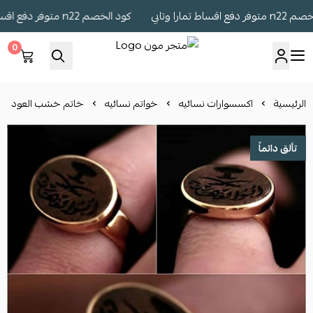
ط تمارا وتابي
كود الخصم n22 متوفر دفع اقساط تمارا وتابي
0
متجر مون
الرئيسية
اكسسوارات نسائيه
خواتم نسائيه
خاتم خشب العود
تألق دائماً