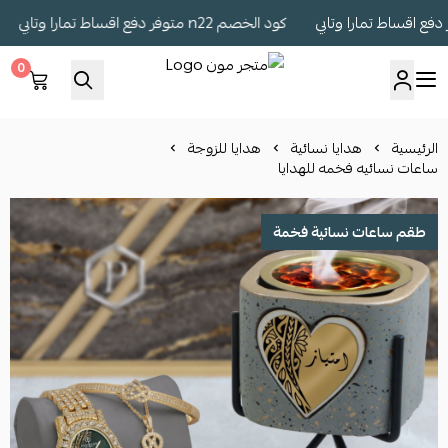
كود الخصم n22 متوفر دفع اقساط تمارا وتابي
كو
0
متجر مون
الرئيسية
هدايا نسائية
هدايا للزوجة
ساعات نسائيه فخمه للهدايا
طقم ساعات نسائية فخمة