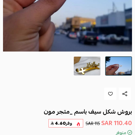
بروش شكل سيف باسم _متجر مون
110.40 SAR
115 SAR
وفر
4.60
متوفر