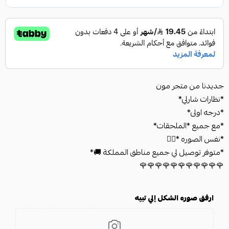
جديدنا من متجر مون
*نظارات شارلي*
*درجه اولى*
*مع جميع *الملحقات*
*نفس الصوره *👍🏻
*متوفر توصيل لي جميع مناطق المملكة 🚚*
🌹🌹🌹🌹🌹🌹🌹🌹🌹🌹🌹
ارفق صوره الشكل إلي تبيه